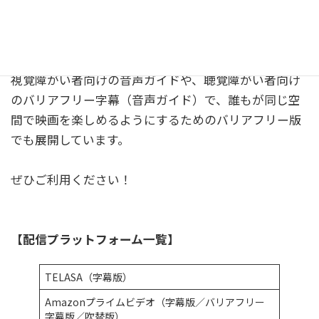
ついに、映画『ドクちゃん -フジとサクラにつなぐ
愛-』の配信がAmazonプライム、U-Nextなどで始まり
ました！
視覚障がい者向けの音声ガイドや、聴覚障がい者向け
のバリアフリー字幕（音声ガイド）で、誰もが同じ空
間で映画を楽しめるようにするためのバリアフリー版
でも展開しています。
ぜひご利用ください！
【配信プラットフォーム一覧】
TELASA（字幕版）
Amazonプライムビデオ（字幕版／バリアフリー
字幕版／吹替版）